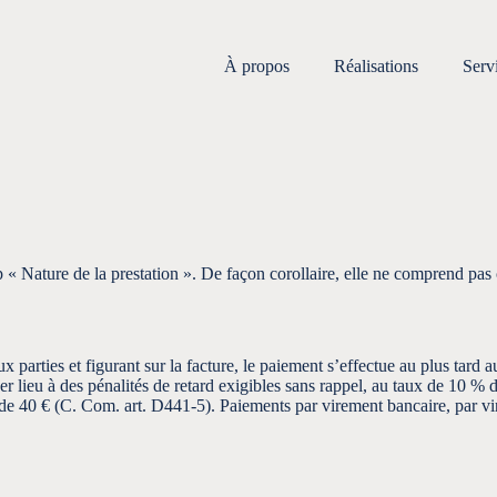
À propos
Réalisations
Serv
p « Nature de la prestation ». De façon corollaire, elle ne comprend pa
arties et figurant sur la facture, le paiement s’effectue au plus tard au
lieu à des pénalités de retard exigibles sans rappel, au taux de 10 % de l
e de 40 € (C. Com. art. D441-5). Paiements par virement bancaire, par v