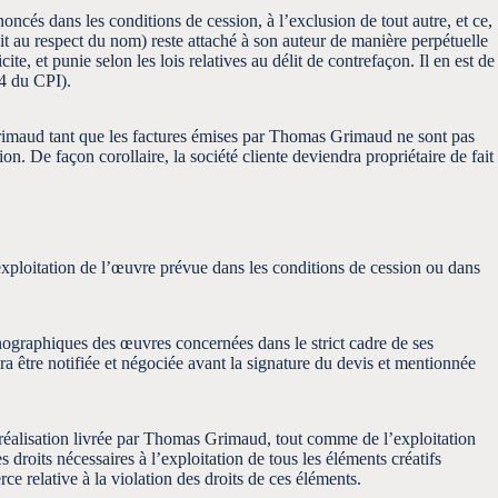
ncés dans les conditions de cession, à l’exclusion de tout autre, et ce,
oit au respect du nom) reste attaché à son auteur de manière perpétuelle
ite, et punie selon les lois relatives au délit de contrefaçon. Il en est de
-4 du CPI).
 Grimaud tant que les factures émises par Thomas Grimaud ne sont pas
n. De façon corollaire, la société cliente deviendra propriétaire de fait
e exploitation de l’œuvre prévue dans les conditions de cession ou dans
onographiques des œuvres concernées dans le strict cadre de ses
être notifiée et négociée avant la signature du devis et mentionnée
a réalisation livrée par Thomas Grimaud, tout comme de l’exploitation
 droits nécessaires à l’exploitation de tous les éléments créatifs
e relative à la violation des droits de ces éléments.