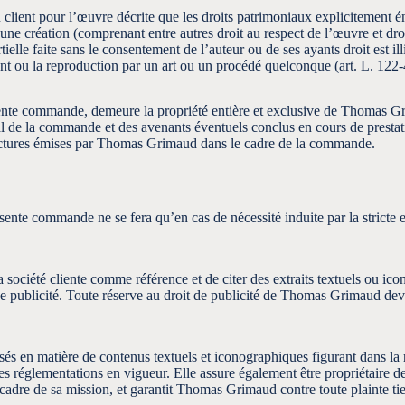
lient pour l’œuvre décrite que les droits patrimoniaux explicitement éno
d’une création (comprenant entre autres droit au respect de l’œuvre et dr
elle faite sans le consentement de l’auteur ou de ses ayants droit est illic
ent ou la reproduction par un art ou un procédé quelconque (art. L. 122
 présente commande, demeure la propriété entière et exclusive de Thomas
al de la commande et des avenants éventuels conclus en cours de prestatio
s factures émises par Thomas Grimaud dans le cadre de la commande.
présente commande ne se fera qu’en cas de nécessité induite par la strict
 société cliente comme référence et de citer des extraits textuels ou ic
ublicité. Toute réserve au droit de publicité de Thomas Grimaud devra 
lisés en matière de contenus textuels et iconographiques figurant dans l
es réglementations en vigueur. Elle assure également être propriétaire des
dre de sa mission, et garantit Thomas Grimaud contre toute plainte tierc